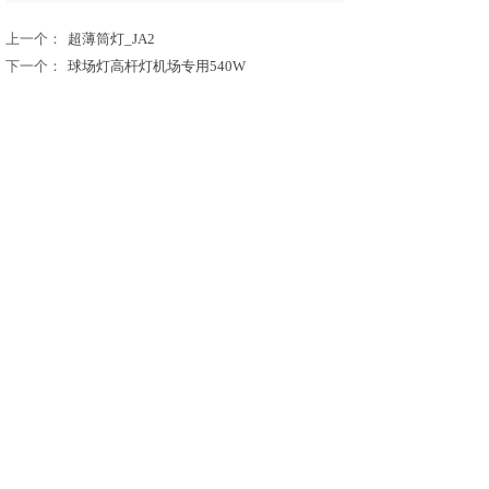
上一个：
超薄筒灯_JA2
下一个：
球场灯高杆灯机场专用540W
广州市名泽电子科技有限公司
广州市南沙区黄阁镇金茂西二街1号1102室
13632413658
www.e-mingze.com